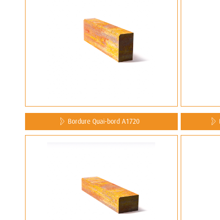
Bordure Quai-bord A1720