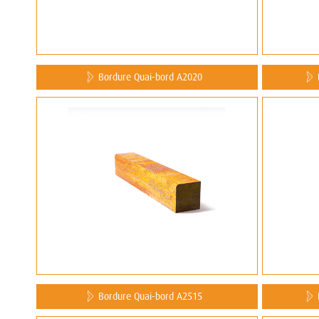
Bordure Quai-bord A2020
Bordure Quai-bord A2515