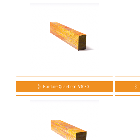
Bordure Quai-bord A3030