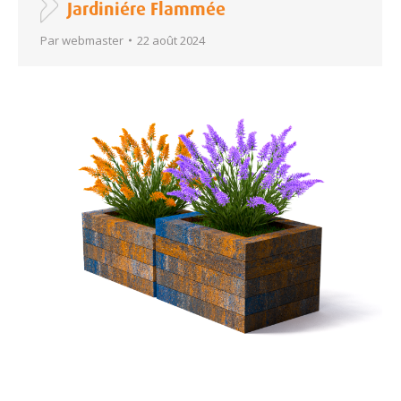
Jardiniére Flammée
Par
webmaster
22 août 2024