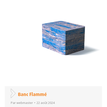
Banc Flammé
Par
webmaster
22 août 2024