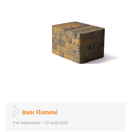
Banc Flammé
Par
webmaster
22 août 2024