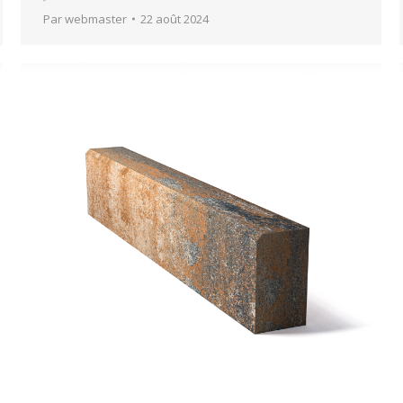
Par
webmaster
22 août 2024