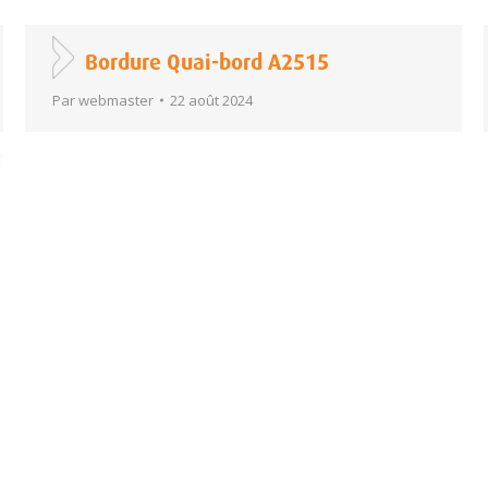
Bordure Quai-bord A2515
Par
webmaster
22 août 2024