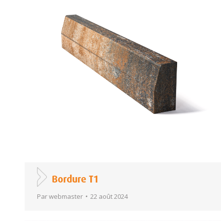
Bordure T1
Par
webmaster
22 août 2024