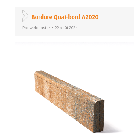
Bordure Quai-bord A2020
Par
webmaster
22 août 2024