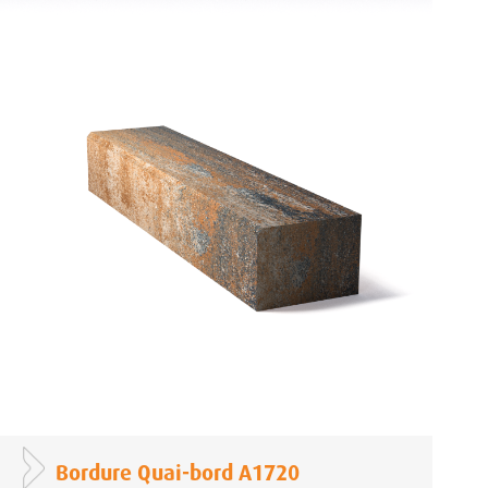
Bordure Quai-bord A1720