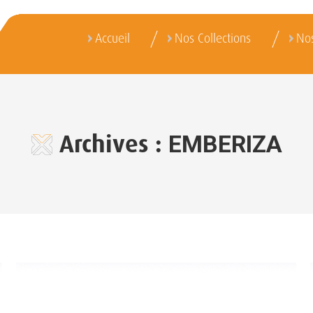
Accueil
Nos Collections
Nos
EMBERIZA
Archives :