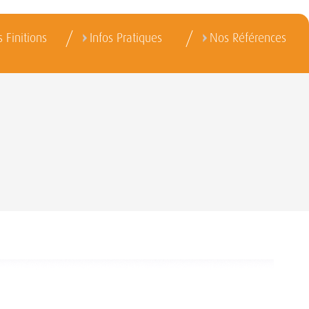
 Finitions
Infos Pratiques
Nos Références